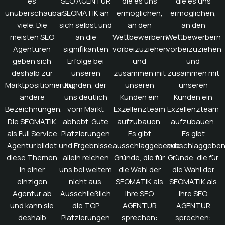
es
SEO AGENTUR
die es uns
die es uns
unüberschaubar
SEOMATIK an
ermöglichen,
ermöglichen,
viele. Die
sich selbst und
an den
an den
meisten SEO
an die
Wettbewerbern
Wettbewerbern
Agenturen
signifikanten
vorbeizuziehen
vorbeizuziehen
geben sich
Erfolge bei
und
und
deshalb zur
unseren
zusammen mit
zusammen mit
Marktpositionierung
Kunden, der
unseren
unseren
andere
uns deutlich
Kunden ein
Kunden ein
Bezeichnungen.
vom Markt
Exzellenzteam
Exzellenzteam
Die SEOMATIK
abhebt. Gute
aufzubauen.
aufzubauen.
als Full Service
Platzierungen
Es gibt
Es gibt
Agentur bildet
und Ergebnisse
ausschlaggebende
ausschlaggebe
diese Themen
allein reichen
Gründe, die für
Gründe, die für
in einer
uns bei weitem
die Wahl der
die Wahl der
einzigen
nicht aus.
SEOMATIK als
SEOMATIK als
Agentur ab
Ausschließlich
Ihre SEO
Ihre SEO
und kann sie
die TOP
AGENTUR
AGENTUR
deshalb
Platzierungen
sprechen:
sprechen: