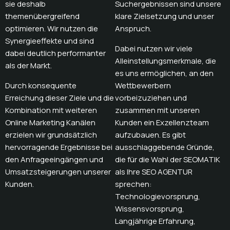
sie deshalb
Suchergebnissen sind unsere
themenübergreifend
klare Zielsetzung und unser
optimieren. Wir nutzen die
Anspruch.
Synergieeffekte und sind
Dabei nutzen wir viele
dabei deutlich performanter
Alleinstellungsmerkmale, die
als der Markt.
es uns ermöglichen, an den
Durch konsequente
Wettbewerbern
Erreichung dieser Ziele und die
vorbeizuziehen und
Kombination mit weiteren
zusammen mit unseren
Online Marketing Kanälen
Kunden ein Exzellenzteam
erzielen wir grundsätzlich
aufzubauen. Es gibt
hervorragende Ergebnisse bei
ausschlaggebende Gründe,
den Anfrageeingängen und
die für die Wahl der SEOMATIK
Umsatzsteigerungen unserer
als Ihre SEO AGENTUR
Kunden.
sprechen:
Technologievorsprung,
Wissensvorsprung,
Langjährige Erfahrung,